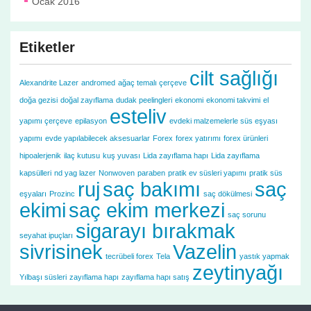
Ocak 2016
Etiketler
cilt sağlığı
Alexandrite Lazer
andromed
ağaç temalı çerçeve
doğa gezisi
doğal zayıflama
dudak peelingleri
ekonomi
ekonomi takvimi
el
esteliv
yapımı çerçeve
epilasyon
evdeki malzemelerle süs eşyası
yapımı
evde yapılabilecek aksesuarlar
Forex
forex yatırımı
forex ürünleri
hipoalerjenik
ilaç kutusu
kuş yuvası
Lida zayıflama hapı
Lida zayıflama
kapsülleri
nd yag lazer
Nonwoven
paraben
pratik ev süsleri yapımı
pratik süs
ruj
saç bakımı
saç
eşyaları
Prozinc
saç dökülmesi
ekimi
saç ekim merkezi
saç sorunu
sigarayı bırakmak
seyahat ipuçları
sivrisinek
Vazelin
tecrübeli forex
Tela
yastık yapmak
zeytinyağı
Yılbaşı süsleri
zayıflama hapı
zayıflama hapı satış