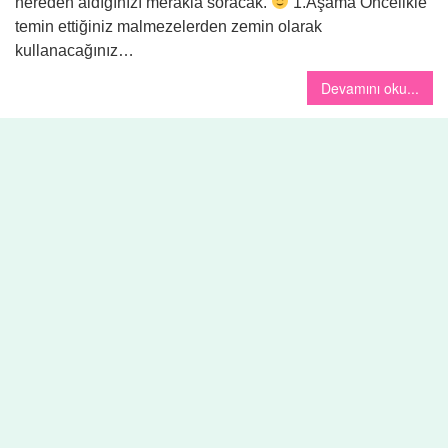
nereden aldığınızı merakla soracak.
1.Aşama Öncelikle
temin ettiğiniz malmezelerden zemin olarak
kullanacağınız…
Devamını oku...