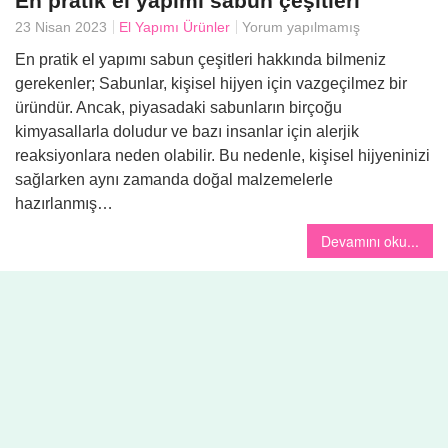
En pratik el yapımı sabun çeşitleri
23 Nisan 2023
El Yapımı Ürünler
Yorum yapılmamış
Yemek
En pratik el yapımı sabun çeşitleri hakkında bilmeniz
gerekenler; Sabunlar, kişisel hijyen için vazgeçilmez bir
üründür. Ancak, piyasadaki sabunların birçoğu
kimyasallarla doludur ve bazı insanlar için alerjik
reaksiyonlara neden olabilir. Bu nedenle, kişisel hijyeninizi
sağlarken aynı zamanda doğal malzemelerle
hazırlanmış…
Devamını oku...