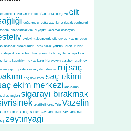
cilt
lexandrite Lazer
andromed
ağaç temalı çerçeve
sağlığı
doğa gezisi
doğal zayıflama
dudak peelingleri
konomi
ekonomi takvimi
el yapımı çerçeve
epilasyon
esteliv
evdeki malzemelerle süs eşyası yapımı
evde
apılabilecek aksesuarlar
Forex
forex yatırımı
forex ürünleri
ipoalerjenik
ilaç kutusu
kuş yuvası
Lida zayıflama hapı
Lida
ayıflama kapsülleri
nd yag lazer
Nonwoven
paraben
pratik ev
ruj
saç
üsleri yapımı
pratik süs eşyaları
Prozinc
bakımı
saç ekimi
saç dökülmesi
saç ekim merkezi
saç sorunu
sigarayı bırakmak
eyahat ipuçları
sivrisinek
Vazelin
tecrübeli forex
Tela
astık yapmak
Yılbaşı süsleri
zayıflama hapı
zayıflama hapı
zeytinyağı
atış