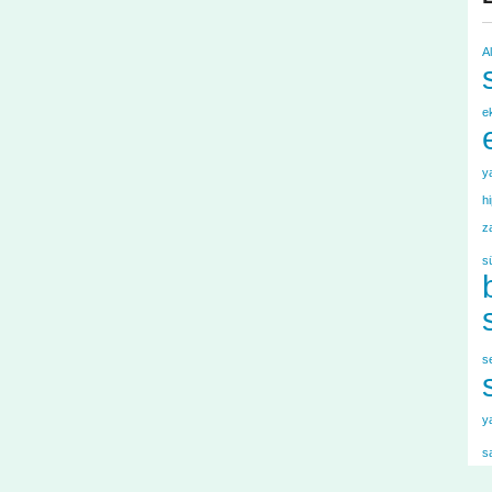
A
e
y
h
z
s
s
y
s