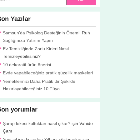
Son Yazılar
Samsun’da Psikolog Desteğinin Önemi: Ruh
Sağlığınıza Yatırım Yapın
Ev Temizliğinde Zorlu Kirleri Nasıl
Temizleyebilirsiniz?
10 dekoratif ürün önerisi
Evde yapabileceğiniz pratik güzellik maskeleri
Yemeklerinizi Daha Pratik Bir Şekilde
Hazırlayabileceğiniz 10 Tüyo
Son yorumlar
Şarap lekesi koltuktan nasıl çıkar?
için
Vahide
Çam
Yeni yıl için keçeden Yılbaşı süslemeleri
için