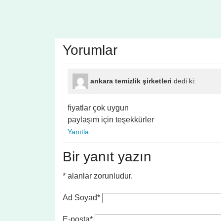
Yorumlar
ankara temizlik şirketleri
dedi ki:
fiyatlar çok uygun
paylaşım için teşekkürler
Yanıtla
Bir yanıt yazın
*
alanlar zorunludur.
Ad Soyad*
E-posta*