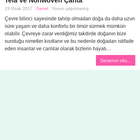
Tela ve Nonwoven Çanta
19 Ocak 2017
Genel
Yorum yapılmamış
Yemek
Çevre bilinci sayesinde tahrip olmadan doğa da daha uzun
süre yaşam ve daha konforlu bir ömür sürmek mümkün
olabilir. Çevreye zarar verdiğimiz takdirde doğanın bize
sunduğu nimetler kısıtlanır ve bu nedenle doğadan istifade
eden insanlar ve canlılar olarak bizlerin hayatı…
Devamını oku...