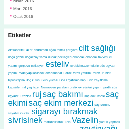
Nisan 2016
Mart 2016
Ocak 2016
Etiketler
cilt sağlığı
Alexandrite Lazer
andromed
ağaç temalı çerçeve
doğa gezisi
doğal zayıflama
dudak peelingleri
ekonomi
ekonomi takvimi
el
esteliv
yapımı çerçeve
epilasyon
evdeki malzemelerle süs eşyası
yapımı
evde yapılabilecek aksesuarlar
Forex
forex yatırımı
forex ürünleri
hipoalerjenik
ilaç kutusu
kuş yuvası
Lida zayıflama hapı
Lida zayıflama
kapsülleri
nd yag lazer
Nonwoven
paraben
pratik ev süsleri yapımı
pratik süs
ruj
saç bakımı
saç
eşyaları
Prozinc
saç dökülmesi
ekimi
saç ekim merkezi
saç sorunu
sigarayı bırakmak
seyahat ipuçları
sivrisinek
Vazelin
tecrübeli forex
Tela
yastık yapmak
zeytinyağı