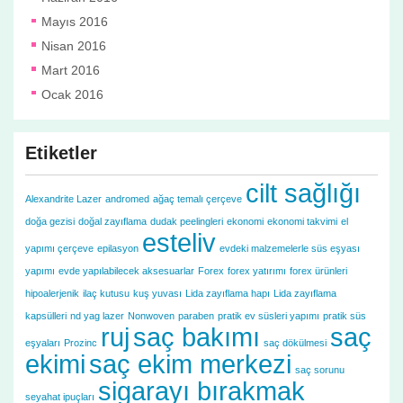
Mayıs 2016
Nisan 2016
Mart 2016
Ocak 2016
Etiketler
cilt sağlığı
Alexandrite Lazer
andromed
ağaç temalı çerçeve
doğa gezisi
doğal zayıflama
dudak peelingleri
ekonomi
ekonomi takvimi
el
esteliv
yapımı çerçeve
epilasyon
evdeki malzemelerle süs eşyası
yapımı
evde yapılabilecek aksesuarlar
Forex
forex yatırımı
forex ürünleri
hipoalerjenik
ilaç kutusu
kuş yuvası
Lida zayıflama hapı
Lida zayıflama
kapsülleri
nd yag lazer
Nonwoven
paraben
pratik ev süsleri yapımı
pratik süs
ruj
saç bakımı
saç
eşyaları
Prozinc
saç dökülmesi
ekimi
saç ekim merkezi
saç sorunu
sigarayı bırakmak
seyahat ipuçları