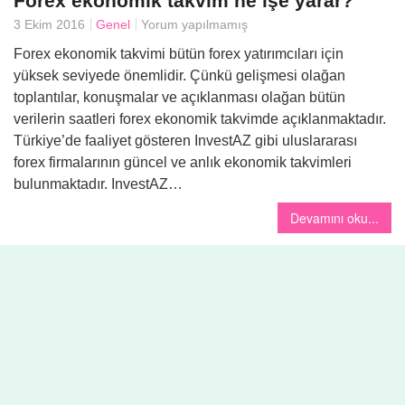
Forex ekonomik takvim ne işe yarar?
3 Ekim 2016
Genel
Yorum yapılmamış
Yemek
Forex ekonomik takvimi bütün forex yatırımcıları için
yüksek seviyede önemlidir. Çünkü gelişmesi olağan
toplantılar, konuşmalar ve açıklanması olağan bütün
verilerin saatleri forex ekonomik takvimde açıklanmaktadır.
Türkiye’de faaliyet gösteren InvestAZ gibi uluslararası
forex firmalarının güncel ve anlık ekonomik takvimleri
bulunmaktadır. InvestAZ…
Devamını oku...