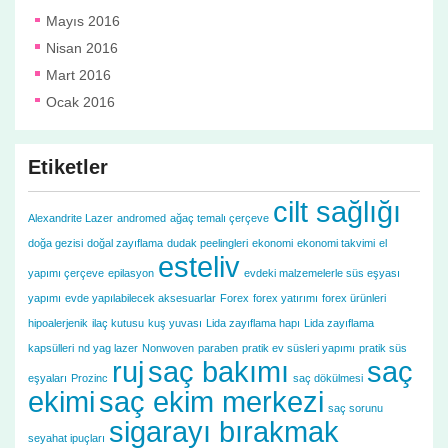
Mayıs 2016
Nisan 2016
Mart 2016
Ocak 2016
Etiketler
cilt sağlığı
Alexandrite Lazer
andromed
ağaç temalı çerçeve
doğa gezisi
doğal zayıflama
dudak peelingleri
ekonomi
ekonomi takvimi
el
esteliv
yapımı çerçeve
epilasyon
evdeki malzemelerle süs eşyası
yapımı
evde yapılabilecek aksesuarlar
Forex
forex yatırımı
forex ürünleri
hipoalerjenik
ilaç kutusu
kuş yuvası
Lida zayıflama hapı
Lida zayıflama
kapsülleri
nd yag lazer
Nonwoven
paraben
pratik ev süsleri yapımı
pratik süs
ruj
saç bakımı
saç
eşyaları
Prozinc
saç dökülmesi
ekimi
saç ekim merkezi
saç sorunu
sigarayı bırakmak
seyahat ipuçları