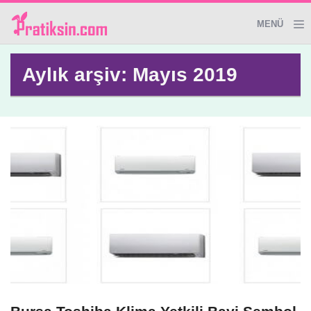
MENÜ
Genel
Aylık arşiv: Mayıs 2019
Giyim&Aksesuar
Dekoratif Ürünler
Temizlik İpuçları
Sağlık
El Yapımı Ürünler
Evde Güzellik