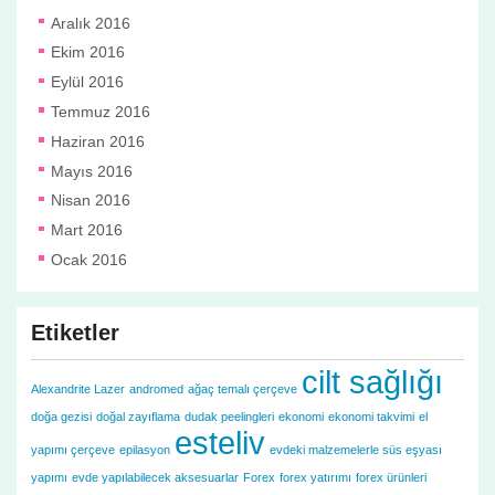
Aralık 2016
Ekim 2016
Eylül 2016
Temmuz 2016
Haziran 2016
Mayıs 2016
Nisan 2016
Mart 2016
Ocak 2016
Etiketler
cilt sağlığı
Alexandrite Lazer
andromed
ağaç temalı çerçeve
doğa gezisi
doğal zayıflama
dudak peelingleri
ekonomi
ekonomi takvimi
el
esteliv
yapımı çerçeve
epilasyon
evdeki malzemelerle süs eşyası
yapımı
evde yapılabilecek aksesuarlar
Forex
forex yatırımı
forex ürünleri