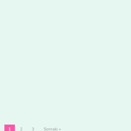
1
2
3
Sonraki »