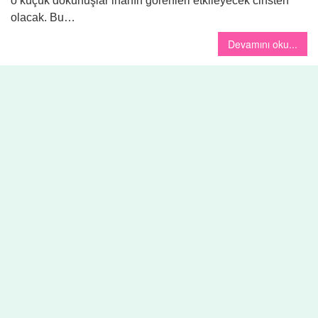
o küçük dokunuşlar inanın görenleri etkileyecek cinsten
olacak. Bu…
Devamını oku...