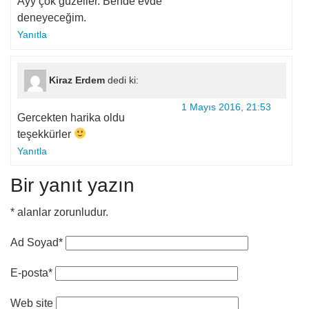
Ayy çok güzeller. Bende evde
deneyeceğim.
Yanıtla
Kiraz Erdem
dedi ki:
1 Mayıs 2016, 21:53
Gercekten harika oldu
teşekkürler
Yanıtla
Bir yanıt yazın
*
alanlar zorunludur.
Ad Soyad*
E-posta*
Web site