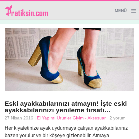
MENÜ
Genel
Giyim&Aksesuar
Dekoratif Ürünler
Temizlik İpuçları
Sağlık
Eski ayakkabılarınızı atmayın! İşte eski
ayakkabılarınızı yenileme fırsatı…
27 Nisan 2016
El Yapımı Ürünler
Giyim - Aksesuar
2 yorum
El Yapımı Ürünler
Her kıyafetinize ayak uydurmaya çalışan ayakkabılarınız
bazen yorulur ve bir köşeye gizlenebilir. Atmaya
Evde Güzellik