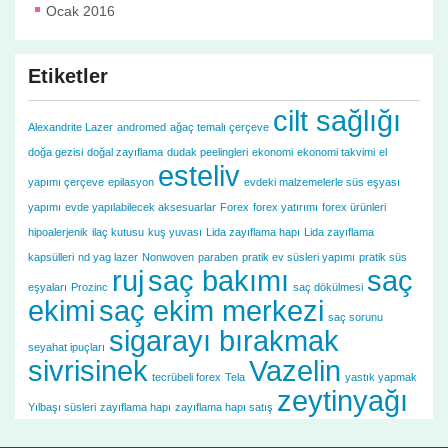
Ocak 2016
Etiketler
cilt sağlığı
Alexandrite Lazer
andromed
ağaç temalı çerçeve
doğa gezisi
doğal zayıflama
dudak peelingleri
ekonomi
ekonomi takvimi
el
esteliv
yapımı çerçeve
epilasyon
evdeki malzemelerle süs eşyası
yapımı
evde yapılabilecek aksesuarlar
Forex
forex yatırımı
forex ürünleri
hipoalerjenik
ilaç kutusu
kuş yuvası
Lida zayıflama hapı
Lida zayıflama
kapsülleri
nd yag lazer
Nonwoven
paraben
pratik ev süsleri yapımı
pratik süs
ruj
saç bakımı
saç
eşyaları
Prozinc
saç dökülmesi
ekimi
saç ekim merkezi
saç sorunu
sigarayı bırakmak
seyahat ipuçları
sivrisinek
Vazelin
tecrübeli forex
Tela
yastık yapmak
zeytinyağı
Yılbaşı süsleri
zayıflama hapı
zayıflama hapı satış