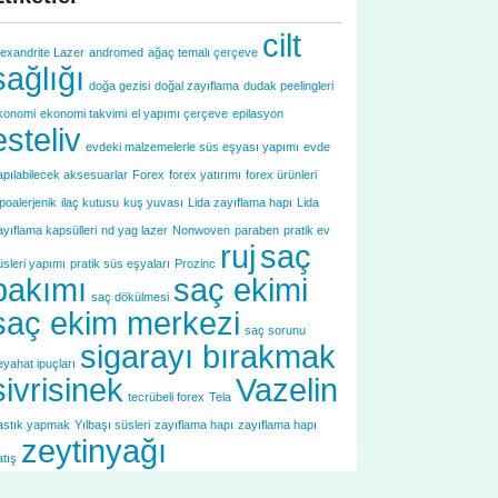
cilt
lexandrite Lazer
andromed
ağaç temalı çerçeve
sağlığı
doğa gezisi
doğal zayıflama
dudak peelingleri
konomi
ekonomi takvimi
el yapımı çerçeve
epilasyon
esteliv
evdeki malzemelerle süs eşyası yapımı
evde
apılabilecek aksesuarlar
Forex
forex yatırımı
forex ürünleri
ipoalerjenik
ilaç kutusu
kuş yuvası
Lida zayıflama hapı
Lida
ayıflama kapsülleri
nd yag lazer
Nonwoven
paraben
pratik ev
ruj
saç
üsleri yapımı
pratik süs eşyaları
Prozinc
bakımı
saç ekimi
saç dökülmesi
saç ekim merkezi
saç sorunu
sigarayı bırakmak
eyahat ipuçları
sivrisinek
Vazelin
tecrübeli forex
Tela
astık yapmak
Yılbaşı süsleri
zayıflama hapı
zayıflama hapı
zeytinyağı
atış