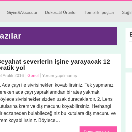
Giyim&Aksesuar
Dekoratif Ürünler
Temizlik İpuçları
Sağlı
azılar
Seyahat severlerin işine yarayacak 12
ratik yol
8 Aralık 2016
Genel
Yorum yapılmamış
. Ada çayı ile sivrisinekleri kovabilirsiniz. Tek yapmanız
ereken ada çayı yapraklarından bir ateş yakmak.
öylece sivrisinekler sizden uzak duracaklardır. 2. Lens
utularına krem ve diş macunu koyabilirsiniz. Herhangi
ir eczaneden bulabileceğiniz bu kutulara diş macunu ve
rem koyabilirsiniz. Böylece…
Devamını oku...