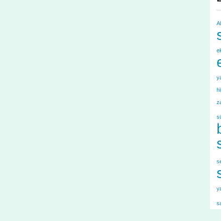
A
e
y
h
z
s
s
y
s