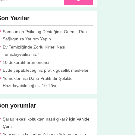
Son Yazılar
Samsun’da Psikolog Desteğinin Önemi: Ruh
Sağlığınıza Yatırım Yapın
Ev Temizliğinde Zorlu Kirleri Nasıl
Temizleyebilirsiniz?
10 dekoratif ürün önerisi
Evde yapabileceğiniz pratik güzellik maskeleri
Yemeklerinizi Daha Pratik Bir Şekilde
Hazırlayabileceğiniz 10 Tüyo
Son yorumlar
Şarap lekesi koltuktan nasıl çıkar?
için
Vahide
Çam
Yeni yıl için keçeden Yılbaşı süslemeleri
için