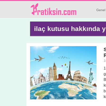
Genel
ilaç kutusu hakkında y
p
1
1
g
B
k
b
k