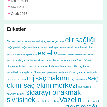
Nisan 2016
Mart 2016
Ocak 2016
Etiketler
cilt sağlığı
Alexandrite Lazer
andromed
ağaç temalı çerçeve
doğa gezisi
doğal zayıflama
dudak peelingleri
ekonomi
ekonomi takvimi
el
esteliv
yapımı çerçeve
epilasyon
evdeki malzemelerle süs eşyası
yapımı
evde yapılabilecek aksesuarlar
Forex
forex yatırımı
forex ürünleri
hipoalerjenik
ilaç kutusu
kuş yuvası
Lida zayıflama hapı
Lida zayıflama
kapsülleri
nd yag lazer
Nonwoven
paraben
pratik ev süsleri yapımı
pratik süs
ruj
saç bakımı
saç
eşyaları
Prozinc
saç dökülmesi
ekimi
saç ekim merkezi
saç sorunu
sigarayı bırakmak
seyahat ipuçları
sivrisinek
Vazelin
tecrübeli forex
Tela
yastık yapmak
zeytinyağı