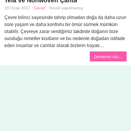
Tela ve Nonwoven Çanta
19 Ocak 2017
Genel
Yorum yapılmamış
Yemek
Çevre bilinci sayesinde tahrip olmadan doğa da daha uzun
süre yaşam ve daha konforlu bir ömür sürmek mümkün
olabilir. Çevreye zarar verdiğimiz takdirde doğanın bize
sunduğu nimetler kısıtlanır ve bu nedenle doğadan istifade
eden insanlar ve canlılar olarak bizlerin hayatı…
Devamını oku...