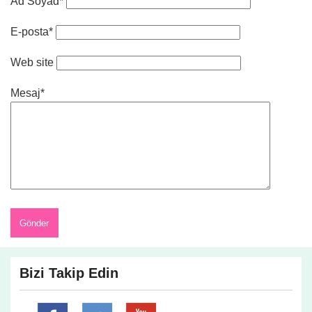
Ad Soyad*
E-posta*
Web site
Mesaj*
Bizi Takip Edin