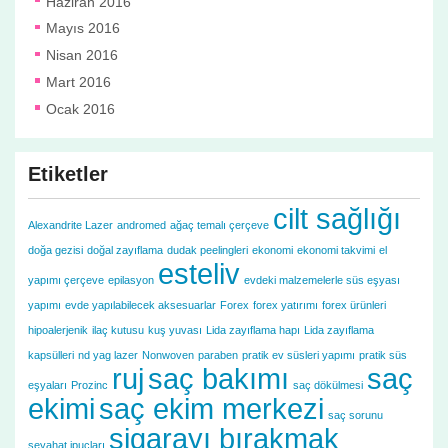
Haziran 2016
Mayıs 2016
Nisan 2016
Mart 2016
Ocak 2016
Etiketler
cilt sağlığı
Alexandrite Lazer
andromed
ağaç temalı çerçeve
doğa gezisi
doğal zayıflama
dudak peelingleri
ekonomi
ekonomi takvimi
el
esteliv
yapımı çerçeve
epilasyon
evdeki malzemelerle süs eşyası
yapımı
evde yapılabilecek aksesuarlar
Forex
forex yatırımı
forex ürünleri
hipoalerjenik
ilaç kutusu
kuş yuvası
Lida zayıflama hapı
Lida zayıflama
kapsülleri
nd yag lazer
Nonwoven
paraben
pratik ev süsleri yapımı
pratik süs
ruj
saç bakımı
saç
eşyaları
Prozinc
saç dökülmesi
ekimi
saç ekim merkezi
saç sorunu
sigarayı bırakmak
seyahat ipuçları