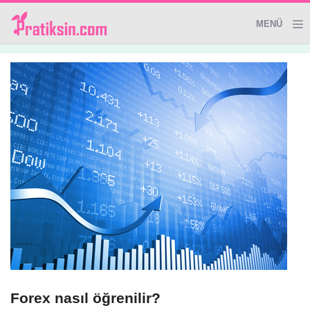
MENÜ
Genel
Giyim&Aksesuar
Dekoratif Ürünler
Temizlik İpuçları
Sağlık
El Yapımı Ürünler
Forex nasıl öğrenilir?
Evde Güzellik