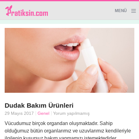
MENÜ
Genel
Giyim&Aksesuar
Dekoratif Ürünler
Temizlik İpuçları
Sağlık
Dudak Bakım Ürünleri
29 Mayıs 2017
Genel
Yorum yapılmamış
El Yapımı Ürünler
Vücudumuz birçok organdan oluşmaktadır. Sahip
olduğumuz bütün organlarımız ve uzuvlarımız kendileriyle
ilgilenip kusursuz bakım yapmamızı istemektedirler.
Evde Güzellik