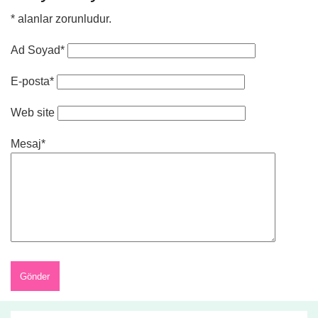
*
alanlar zorunludur.
Ad Soyad*
E-posta*
Web site
Mesaj*