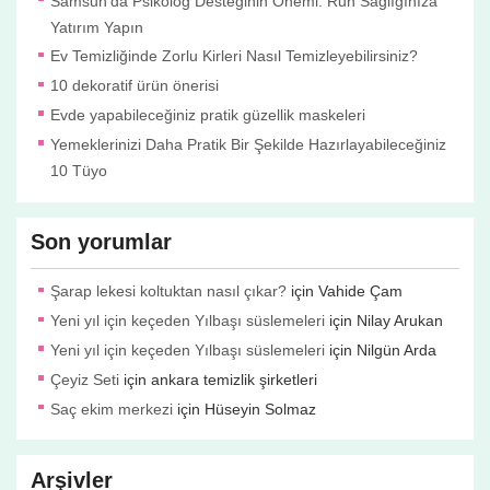
Samsun’da Psikolog Desteğinin Önemi: Ruh Sağlığınıza
Yatırım Yapın
Ev Temizliğinde Zorlu Kirleri Nasıl Temizleyebilirsiniz?
10 dekoratif ürün önerisi
Evde yapabileceğiniz pratik güzellik maskeleri
Yemeklerinizi Daha Pratik Bir Şekilde Hazırlayabileceğiniz
10 Tüyo
Son yorumlar
Şarap lekesi koltuktan nasıl çıkar?
için
Vahide Çam
Yeni yıl için keçeden Yılbaşı süslemeleri
için
Nilay Arukan
Yeni yıl için keçeden Yılbaşı süslemeleri
için
Nilgün Arda
Çeyiz Seti
için
ankara temizlik şirketleri
Saç ekim merkezi
için
Hüseyin Solmaz
Arşivler