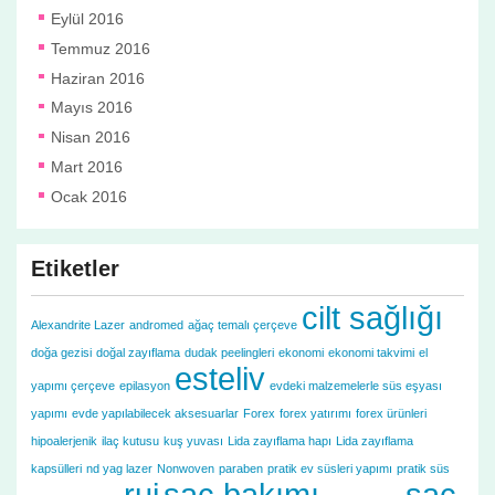
Eylül 2016
Temmuz 2016
Haziran 2016
Mayıs 2016
Nisan 2016
Mart 2016
Ocak 2016
Etiketler
cilt sağlığı
Alexandrite Lazer
andromed
ağaç temalı çerçeve
doğa gezisi
doğal zayıflama
dudak peelingleri
ekonomi
ekonomi takvimi
el
esteliv
yapımı çerçeve
epilasyon
evdeki malzemelerle süs eşyası
yapımı
evde yapılabilecek aksesuarlar
Forex
forex yatırımı
forex ürünleri
hipoalerjenik
ilaç kutusu
kuş yuvası
Lida zayıflama hapı
Lida zayıflama
kapsülleri
nd yag lazer
Nonwoven
paraben
pratik ev süsleri yapımı
pratik süs
ruj
saç bakımı
saç