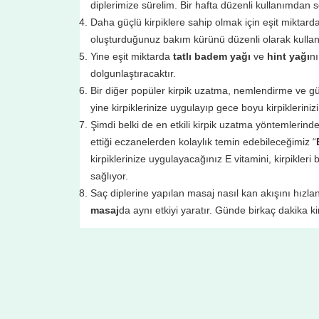
diplerimize sürelim. Bir hafta düzenli kullanımdan 
Daha güçlü kirpiklere sahip olmak için eşit miktard
oluşturduğunuz bakım kürünü düzenli olarak kullana
Yine eşit miktarda
tatlı badem yağı
ve
hint yağı
nı
dolgunlaştıracaktır.
Bir diğer popüler kirpik uzatma, nemlendirme ve g
yine kirpiklerinize uygulayıp gece boyu kirpikleriniz
Şimdi belki de en etkili kirpik uzatma yöntemlerin
ettiği eczanelerden kolaylık temin edebileceğimiz “
kirpiklerinize uygulayacağınız E vitamini, kirpikleri
sağlıyor.
Saç diplerine yapılan masaj nasıl kan akışını hızl
masaj
da aynı etkiyi yaratır. Günde birkaç dakika ki