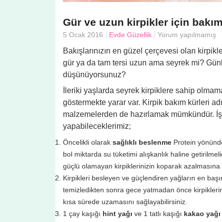
Gür ve uzun kirpikler için bakım
5 Ocak 2016
Evde Güzellik
Yorum yapılmamış
Bakışlarınızın en güzel çerçevesi olan kirpikler
gür ya da tam tersi uzun ama seyrek mi? Gün
düşünüyorsunuz?
İleriki yaşlarda seyrek kirpiklere sahip olmam
göstermekte yarar var. Kirpik bakım kürleri ad
malzemelerden de hazırlamak mümkündür. İşte
yapabileceklerimiz;
Öncelikli olarak
sağlıklı beslenme
Protein yönünde
bol miktarda su tüketimi alışkanlık haline getirilme
güçlü olamayan kirpiklerinizin koparak azalmasına 
Kirpikleri besleyen ve güçlendiren yağların en baş
temizledikten sonra gece yatmadan önce kirpikleri
kısa sürede uzamasını sağlayabilirsiniz.
1 çay kaşığı
hint yağı
ve 1 tatlı kaşığı
kakao yağı