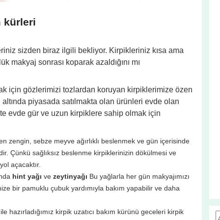
 kürleri
iniz sizden biraz ilgili bekliyor. Kirpikleriniz kısa ama
lük makyaj sonrası koparak azaldığını mı
ak için gözlerimizi tozlardan koruyan kirpiklerimize özen
ı altında piyasada satılmakta olan ürünleri evde olan
 evde gür ve uzun kirpiklere sahip olmak için
n zengin, sebze meyve ağırlıklı beslenmek ve gün içerisinde
lidir. Çünkü sağlıksız beslenme kirpiklerinizin dökülmesi ve
yol açacaktır.
ında
hint yağı
ve
zeytinyağı
Bu yağlarla her gün makyajımızı
nize bir pamuklu çubuk yardımıyla bakım yapabilir ve daha
ile hazırladığımız kirpik uzatıcı bakım kürünü geceleri kirpik