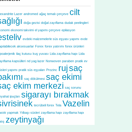
cilt
lexandrite Lazer
andromed
ağaç temalı çerçeve
sağlığı
doğa gezisi
doğal zayıflama
dudak peelingleri
konomi
ekonomi takvimi
el yapımı çerçeve
epilasyon
esteliv
evdeki malzemelerle süs eşyası yapımı
evde
apılabilecek aksesuarlar
Forex
forex yatırımı
forex ürünleri
ipoalerjenik
ilaç kutusu
kuş yuvası
Lida zayıflama hapı
Lida
ayıflama kapsülleri
nd yag lazer
Nonwoven
paraben
pratik ev
ruj
saç
üsleri yapımı
pratik süs eşyaları
Prozinc
bakımı
saç ekimi
saç dökülmesi
saç ekim merkezi
saç sorunu
sigarayı bırakmak
eyahat ipuçları
sivrisinek
Vazelin
tecrübeli forex
Tela
astık yapmak
Yılbaşı süsleri
zayıflama hapı
zayıflama hapı
zeytinyağı
atış