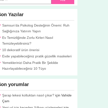
Son Yazılar
Samsun’da Psikolog Desteğinin Önemi: Ruh
Sağlığınıza Yatırım Yapın
Ev Temizliğinde Zorlu Kirleri Nasıl
Temizleyebilirsiniz?
10 dekoratif ürün önerisi
Evde yapabileceğiniz pratik güzellik maskeleri
Yemeklerinizi Daha Pratik Bir Şekilde
Hazırlayabileceğiniz 10 Tüyo
Son yorumlar
Şarap lekesi koltuktan nasıl çıkar?
için
Vahide
Çam
Yeni yıl için keçeden Yılbaşı süslemeleri
için