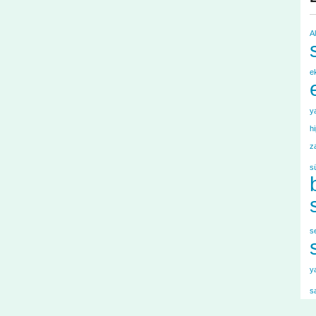
A
e
y
h
z
s
s
y
s