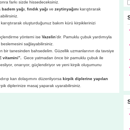
sonra farkı sizde hissedeceksiniz.
a
badem yağı
,
fındık yağı
ve
zeytinyağını
karıştırarak
bilirsiniz.
 karıştırarak oluşturduğunuz bakım kürü kirpiklerinizi
üçlendirme yöntemi ise
Vazelin
’dir. Pamuklu çubuk yardımıyla
i beslemesini sağlayabilirsiniz.
den bir tanesinden bahsedelim. Güzellik uzmanlarının da tavsiye
E vitamini”.
Gece yatmadan önce bir pamuklu çubuk ile
 besliyor, onarıyor, güçlendiriyor ve yeni kirpik oluşumunu
andırıp kan dolaşımını düzenliyorsa
kirpik diplerine yapılan
rpik diplerinize masaj yaparak uyarabilirsiniz.