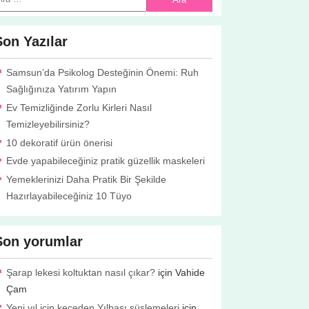
Son Yazılar
Samsun’da Psikolog Desteğinin Önemi: Ruh
Sağlığınıza Yatırım Yapın
Ev Temizliğinde Zorlu Kirleri Nasıl
Temizleyebilirsiniz?
10 dekoratif ürün önerisi
Evde yapabileceğiniz pratik güzellik maskeleri
Yemeklerinizi Daha Pratik Bir Şekilde
Hazırlayabileceğiniz 10 Tüyo
Son yorumlar
Şarap lekesi koltuktan nasıl çıkar?
için
Vahide
Çam
Yeni yıl için keçeden Yılbaşı süslemeleri
için