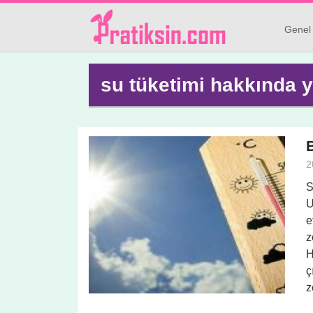
Genel
su tüketimi hakkında y
B
2
S
U
e
z
H
ç
z