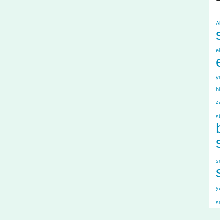
A
e
y
h
z
s
s
y
s