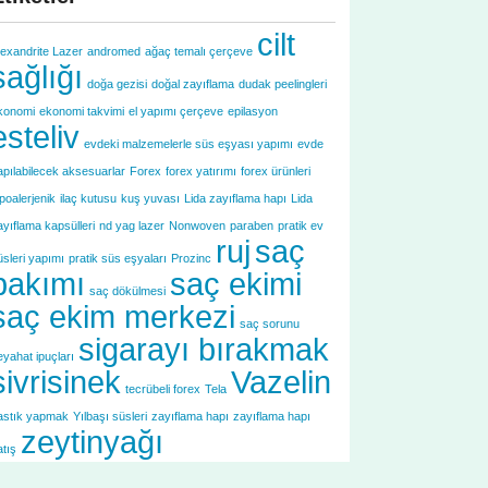
cilt
lexandrite Lazer
andromed
ağaç temalı çerçeve
sağlığı
doğa gezisi
doğal zayıflama
dudak peelingleri
konomi
ekonomi takvimi
el yapımı çerçeve
epilasyon
esteliv
evdeki malzemelerle süs eşyası yapımı
evde
apılabilecek aksesuarlar
Forex
forex yatırımı
forex ürünleri
ipoalerjenik
ilaç kutusu
kuş yuvası
Lida zayıflama hapı
Lida
ayıflama kapsülleri
nd yag lazer
Nonwoven
paraben
pratik ev
ruj
saç
üsleri yapımı
pratik süs eşyaları
Prozinc
bakımı
saç ekimi
saç dökülmesi
saç ekim merkezi
saç sorunu
sigarayı bırakmak
eyahat ipuçları
sivrisinek
Vazelin
tecrübeli forex
Tela
astık yapmak
Yılbaşı süsleri
zayıflama hapı
zayıflama hapı
zeytinyağı
atış