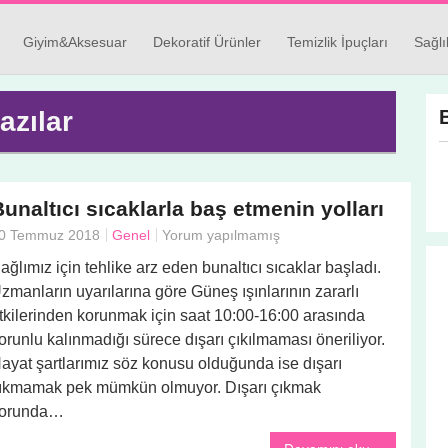
Giyim&Aksesuar
Dekoratif Ürünler
Temizlik İpuçları
Sağlı
azılar
unaltıcı sıcaklarla baş etmenin yolları
0 Temmuz 2018
Genel
Yorum yapılmamış
ağlımız için tehlike arz eden bunaltıcı sıcaklar başladı.
zmanların uyarılarına göre Güneş ışınlarının zararlı
tkilerinden korunmak için saat 10:00-16:00 arasında
orunlu kalınmadığı sürece dışarı çıkılmaması öneriliyor.
ayat şartlarımız söz konusu olduğunda ise dışarı
ıkmamak pek mümkün olmuyor. Dışarı çıkmak
orunda…