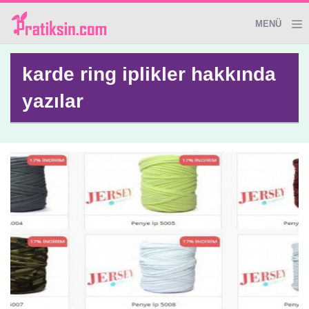
MENÜ
Genel
karde ring iplikler hakkında
yazılar
Giyim&Aksesuar
Dekoratif Ürünler
Temizlik İpuçları
Sağlık
El Yapımı Ürünler
Evde Güzellik