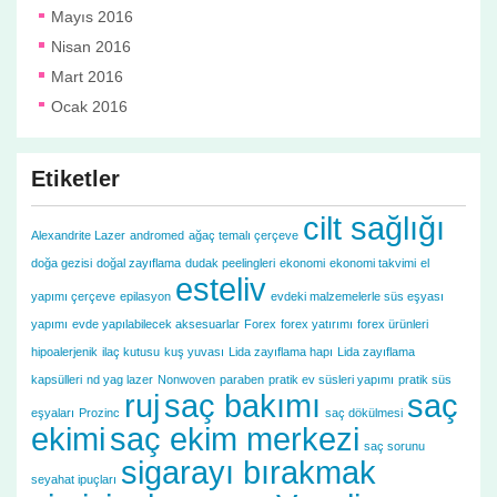
Mayıs 2016
Nisan 2016
Mart 2016
Ocak 2016
Etiketler
cilt sağlığı
Alexandrite Lazer
andromed
ağaç temalı çerçeve
doğa gezisi
doğal zayıflama
dudak peelingleri
ekonomi
ekonomi takvimi
el
esteliv
yapımı çerçeve
epilasyon
evdeki malzemelerle süs eşyası
yapımı
evde yapılabilecek aksesuarlar
Forex
forex yatırımı
forex ürünleri
hipoalerjenik
ilaç kutusu
kuş yuvası
Lida zayıflama hapı
Lida zayıflama
kapsülleri
nd yag lazer
Nonwoven
paraben
pratik ev süsleri yapımı
pratik süs
ruj
saç bakımı
saç
eşyaları
Prozinc
saç dökülmesi
ekimi
saç ekim merkezi
saç sorunu
sigarayı bırakmak
seyahat ipuçları