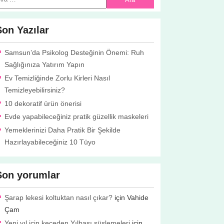
Son Yazılar
Samsun’da Psikolog Desteğinin Önemi: Ruh
Sağlığınıza Yatırım Yapın
Ev Temizliğinde Zorlu Kirleri Nasıl
Temizleyebilirsiniz?
10 dekoratif ürün önerisi
Evde yapabileceğiniz pratik güzellik maskeleri
Yemeklerinizi Daha Pratik Bir Şekilde
Hazırlayabileceğiniz 10 Tüyo
Son yorumlar
Şarap lekesi koltuktan nasıl çıkar?
için
Vahide
Çam
Yeni yıl için keçeden Yılbaşı süslemeleri
için