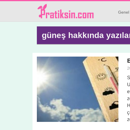
Genel
güneş hakkında yazıla
B
2
S
U
e
z
H
ç
z