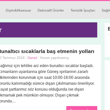
Giyim&Aksesuar
Dekoratif Ürünler
Temizlik İpuçları
Sağlı
r
unaltıcı sıcaklarla baş etmenin yolları
0 Temmuz 2018
Genel
Yorum yapılmamış
ağlımız için tehlike arz eden bunaltıcı sıcaklar başladı.
zmanların uyarılarına göre Güneş ışınlarının zararlı
tkilerinden korunmak için saat 10:00-16:00 arasında
orunlu kalınmadığı sürece dışarı çıkılmaması öneriliyor.
ayat şartlarımız söz konusu olduğunda ise dışarı
ıkmamak pek mümkün olmuyor. Dışarı çıkmak
orunda…