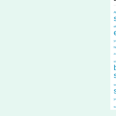
A
e
y
h
z
s
s
y
s