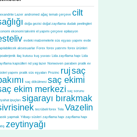
cilt
lexandrite Lazer
andromed
ağaç temalı çerçeve
sağlığı
doğa gezisi
doğal zayıflama
dudak peelingleri
konomi
ekonomi takvimi
el yapımı çerçeve
epilasyon
esteliv
evdeki malzemelerle süs eşyası yapımı
evde
apılabilecek aksesuarlar
Forex
forex yatırımı
forex ürünleri
ipoalerjenik
ilaç kutusu
kuş yuvası
Lida zayıflama hapı
Lida
ayıflama kapsülleri
nd yag lazer
Nonwoven
paraben
pratik ev
ruj
saç
üsleri yapımı
pratik süs eşyaları
Prozinc
bakımı
saç ekimi
saç dökülmesi
saç ekim merkezi
saç sorunu
sigarayı bırakmak
eyahat ipuçları
sivrisinek
Vazelin
tecrübeli forex
Tela
astık yapmak
Yılbaşı süsleri
zayıflama hapı
zayıflama hapı
zeytinyağı
atış