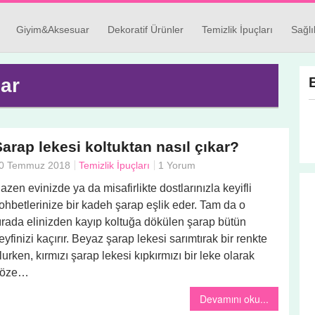
Giyim&Aksesuar
Dekoratif Ürünler
Temizlik İpuçları
Sağlı
lar
Şarap lekesi koltuktan nasıl çıkar?
0 Temmuz 2018
Temizlik İpuçları
1 Yorum
azen evinizde ya da misafirlikte dostlarınızla keyifli
ohbetlerinize bir kadeh şarap eşlik eder. Tam da o
ırada elinizden kayıp koltuğa dökülen şarap bütün
eyfinizi kaçırır. Beyaz şarap lekesi sarımtırak bir renkte
lurken, kırmızı şarap lekesi kıpkırmızı bir leke olarak
göze…
Devamını oku...