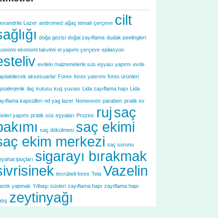
cilt
lexandrite Lazer
andromed
ağaç temalı çerçeve
sağlığı
doğa gezisi
doğal zayıflama
dudak peelingleri
konomi
ekonomi takvimi
el yapımı çerçeve
epilasyon
esteliv
evdeki malzemelerle süs eşyası yapımı
evde
apılabilecek aksesuarlar
Forex
forex yatırımı
forex ürünleri
ipoalerjenik
ilaç kutusu
kuş yuvası
Lida zayıflama hapı
Lida
ayıflama kapsülleri
nd yag lazer
Nonwoven
paraben
pratik ev
ruj
saç
üsleri yapımı
pratik süs eşyaları
Prozinc
bakımı
saç ekimi
saç dökülmesi
saç ekim merkezi
saç sorunu
sigarayı bırakmak
eyahat ipuçları
sivrisinek
Vazelin
tecrübeli forex
Tela
astık yapmak
Yılbaşı süsleri
zayıflama hapı
zayıflama hapı
zeytinyağı
atış