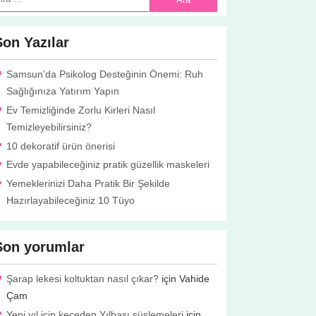
Son Yazılar
Samsun’da Psikolog Desteğinin Önemi: Ruh
Sağlığınıza Yatırım Yapın
Ev Temizliğinde Zorlu Kirleri Nasıl
Temizleyebilirsiniz?
10 dekoratif ürün önerisi
Evde yapabileceğiniz pratik güzellik maskeleri
Yemeklerinizi Daha Pratik Bir Şekilde
Hazırlayabileceğiniz 10 Tüyo
Son yorumlar
Şarap lekesi koltuktan nasıl çıkar?
için
Vahide
Çam
Yeni yıl için keçeden Yılbaşı süslemeleri
için