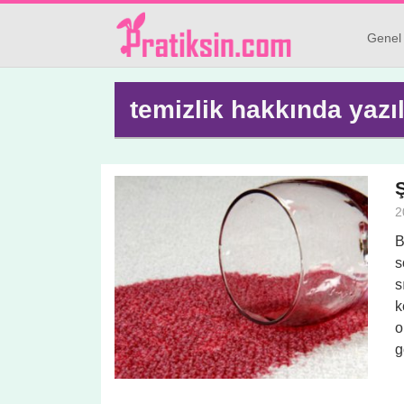
Genel
temizlik hakkında yazı
2
B
s
s
k
o