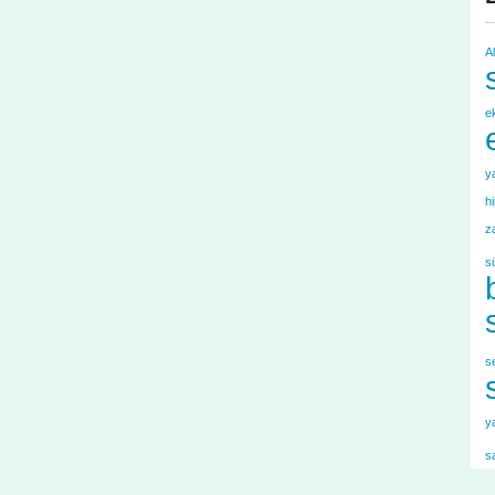
A
e
y
h
z
s
s
y
s