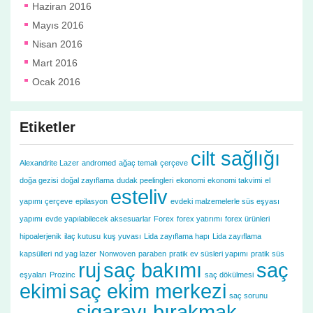
Haziran 2016
Mayıs 2016
Nisan 2016
Mart 2016
Ocak 2016
Etiketler
cilt sağlığı
Alexandrite Lazer
andromed
ağaç temalı çerçeve
doğa gezisi
doğal zayıflama
dudak peelingleri
ekonomi
ekonomi takvimi
el
esteliv
yapımı çerçeve
epilasyon
evdeki malzemelerle süs eşyası
yapımı
evde yapılabilecek aksesuarlar
Forex
forex yatırımı
forex ürünleri
hipoalerjenik
ilaç kutusu
kuş yuvası
Lida zayıflama hapı
Lida zayıflama
kapsülleri
nd yag lazer
Nonwoven
paraben
pratik ev süsleri yapımı
pratik süs
ruj
saç bakımı
saç
eşyaları
Prozinc
saç dökülmesi
ekimi
saç ekim merkezi
saç sorunu
sigarayı bırakmak