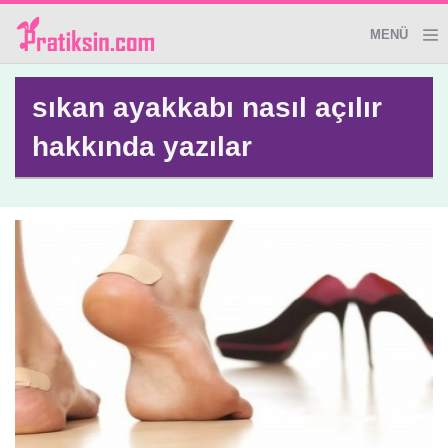
MENÜ
Genel
sıkan ayakkabı nasıl açılır
hakkında yazılar
Giyim&Aksesuar
Dekoratif Ürünler
Temizlik İpuçları
Sağlık
El Yapımı Ürünler
Evde Güzellik