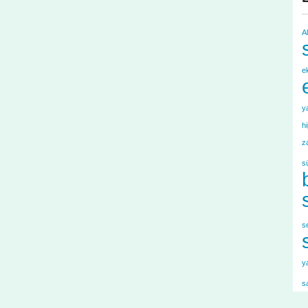
A
e
y
h
z
s
s
y
s