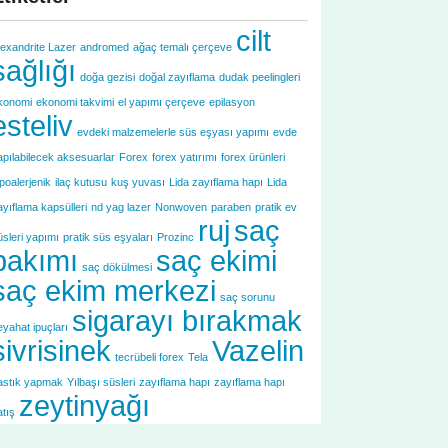
cilt
lexandrite Lazer
andromed
ağaç temalı çerçeve
sağlığı
doğa gezisi
doğal zayıflama
dudak peelingleri
konomi
ekonomi takvimi
el yapımı çerçeve
epilasyon
esteliv
evdeki malzemelerle süs eşyası yapımı
evde
apılabilecek aksesuarlar
Forex
forex yatırımı
forex ürünleri
ipoalerjenik
ilaç kutusu
kuş yuvası
Lida zayıflama hapı
Lida
ayıflama kapsülleri
nd yag lazer
Nonwoven
paraben
pratik ev
ruj
saç
üsleri yapımı
pratik süs eşyaları
Prozinc
bakımı
saç ekimi
saç dökülmesi
saç ekim merkezi
saç sorunu
sigarayı bırakmak
eyahat ipuçları
sivrisinek
Vazelin
tecrübeli forex
Tela
astık yapmak
Yılbaşı süsleri
zayıflama hapı
zayıflama hapı
zeytinyağı
atış