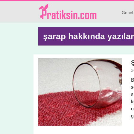
Genel
şarap hakkında yazılar
2
B
s
s
k
o