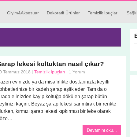
Giyim&Aksesuar
Dekoratif Ürünler
Temizlik İpuçları
Sağlı
Şarap lekesi koltuktan nasıl çıkar?
0 Temmuz 2018
Temizlik İpuçları
1 Yorum
azen evinizde ya da misafirlikte dostlarınızla keyifli
ohbetlerinize bir kadeh şarap eşlik eder. Tam da o
ırada elinizden kayıp koltuğa dökülen şarap bütün
eyfinizi kaçırır. Beyaz şarap lekesi sarımtırak bir renkte
lurken, kırmızı şarap lekesi kıpkırmızı bir leke olarak
göze…
Devamını oku...