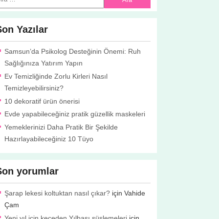
Son Yazılar
Samsun’da Psikolog Desteğinin Önemi: Ruh
Sağlığınıza Yatırım Yapın
Ev Temizliğinde Zorlu Kirleri Nasıl
Temizleyebilirsiniz?
10 dekoratif ürün önerisi
Evde yapabileceğiniz pratik güzellik maskeleri
Yemeklerinizi Daha Pratik Bir Şekilde
Hazırlayabileceğiniz 10 Tüyo
Son yorumlar
Şarap lekesi koltuktan nasıl çıkar?
için
Vahide
Çam
Yeni yıl için keçeden Yılbaşı süslemeleri
için