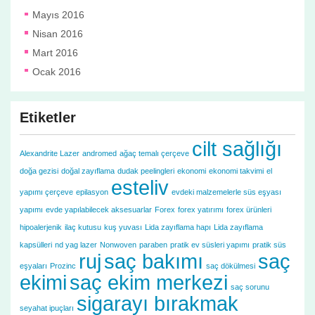
Mayıs 2016
Nisan 2016
Mart 2016
Ocak 2016
Etiketler
cilt sağlığı
Alexandrite Lazer
andromed
ağaç temalı çerçeve
doğa gezisi
doğal zayıflama
dudak peelingleri
ekonomi
ekonomi takvimi
el
esteliv
yapımı çerçeve
epilasyon
evdeki malzemelerle süs eşyası
yapımı
evde yapılabilecek aksesuarlar
Forex
forex yatırımı
forex ürünleri
hipoalerjenik
ilaç kutusu
kuş yuvası
Lida zayıflama hapı
Lida zayıflama
kapsülleri
nd yag lazer
Nonwoven
paraben
pratik ev süsleri yapımı
pratik süs
ruj
saç bakımı
saç
eşyaları
Prozinc
saç dökülmesi
ekimi
saç ekim merkezi
saç sorunu
sigarayı bırakmak
seyahat ipuçları