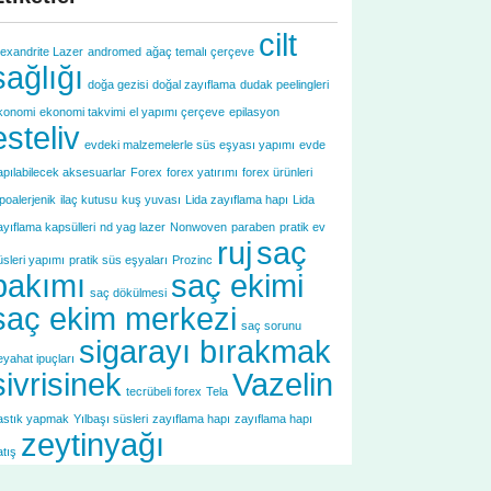
cilt
lexandrite Lazer
andromed
ağaç temalı çerçeve
sağlığı
doğa gezisi
doğal zayıflama
dudak peelingleri
konomi
ekonomi takvimi
el yapımı çerçeve
epilasyon
esteliv
evdeki malzemelerle süs eşyası yapımı
evde
apılabilecek aksesuarlar
Forex
forex yatırımı
forex ürünleri
ipoalerjenik
ilaç kutusu
kuş yuvası
Lida zayıflama hapı
Lida
ayıflama kapsülleri
nd yag lazer
Nonwoven
paraben
pratik ev
ruj
saç
üsleri yapımı
pratik süs eşyaları
Prozinc
bakımı
saç ekimi
saç dökülmesi
saç ekim merkezi
saç sorunu
sigarayı bırakmak
eyahat ipuçları
sivrisinek
Vazelin
tecrübeli forex
Tela
astık yapmak
Yılbaşı süsleri
zayıflama hapı
zayıflama hapı
zeytinyağı
atış