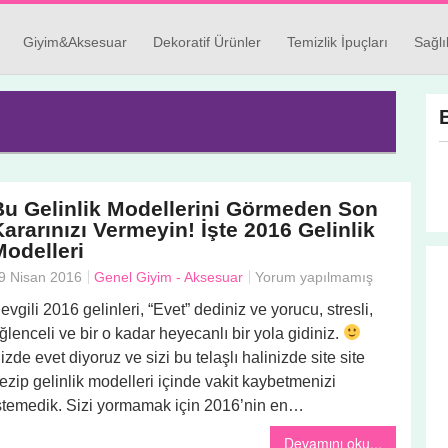
Giyim&Aksesuar
Dekoratif Ürünler
Temizlik İpuçları
Sağlı
Bu Gelinlik Modellerini Görmeden Son
ararınızı Vermeyin! İşte 2016 Gelinlik
Modelleri
9 Nisan 2016
Genel
Giyim - Aksesuar
Yorum yapılmamış
evgili 2016 gelinleri, “Evet” dediniz ve yorucu, stresli,
ğlenceli ve bir o kadar heyecanlı bir yola gidiniz.
izde evet diyoruz ve sizi bu telaşlı halinizde site site
ezip gelinlik modelleri içinde vakit kaybetmenizi
stemedik. Sizi yormamak için 2016’nin en…
Devamını oku...