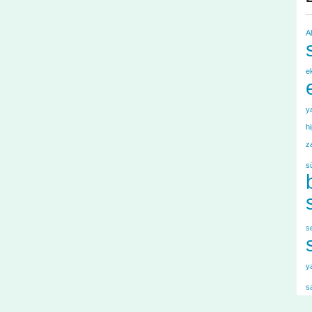
A
e
y
h
z
s
s
y
s