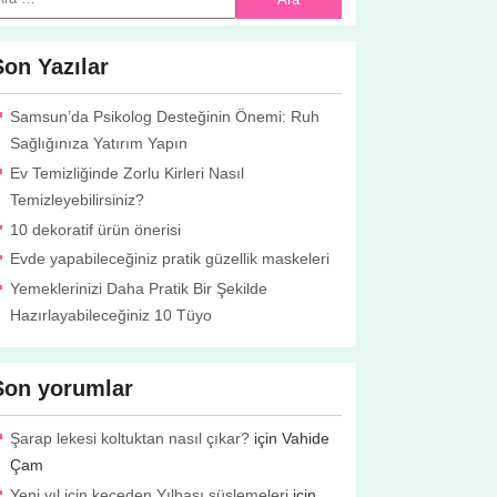
Son Yazılar
Samsun’da Psikolog Desteğinin Önemi: Ruh
Sağlığınıza Yatırım Yapın
Ev Temizliğinde Zorlu Kirleri Nasıl
Temizleyebilirsiniz?
10 dekoratif ürün önerisi
Evde yapabileceğiniz pratik güzellik maskeleri
Yemeklerinizi Daha Pratik Bir Şekilde
Hazırlayabileceğiniz 10 Tüyo
Son yorumlar
Şarap lekesi koltuktan nasıl çıkar?
için
Vahide
Çam
Yeni yıl için keçeden Yılbaşı süslemeleri
için