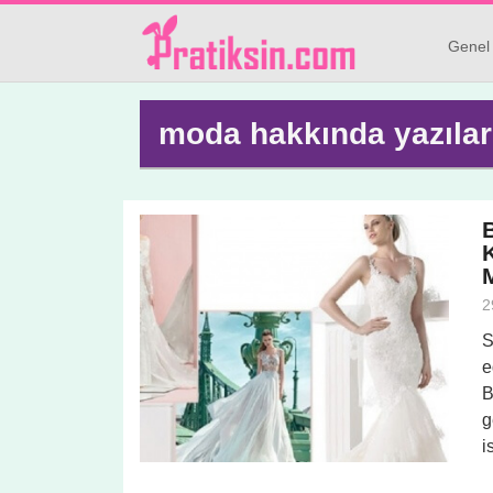
Genel
moda hakkında yazılar
K
2
S
e
B
g
i