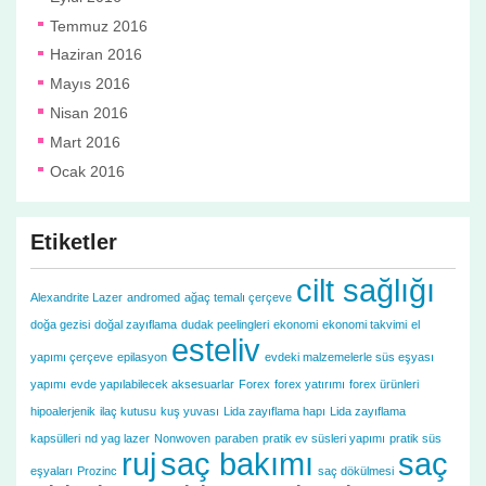
Temmuz 2016
Haziran 2016
Mayıs 2016
Nisan 2016
Mart 2016
Ocak 2016
Etiketler
cilt sağlığı
Alexandrite Lazer
andromed
ağaç temalı çerçeve
doğa gezisi
doğal zayıflama
dudak peelingleri
ekonomi
ekonomi takvimi
el
esteliv
yapımı çerçeve
epilasyon
evdeki malzemelerle süs eşyası
yapımı
evde yapılabilecek aksesuarlar
Forex
forex yatırımı
forex ürünleri
hipoalerjenik
ilaç kutusu
kuş yuvası
Lida zayıflama hapı
Lida zayıflama
kapsülleri
nd yag lazer
Nonwoven
paraben
pratik ev süsleri yapımı
pratik süs
ruj
saç bakımı
saç
eşyaları
Prozinc
saç dökülmesi