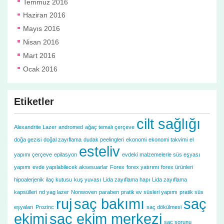
Temmuz 2016
Haziran 2016
Mayıs 2016
Nisan 2016
Mart 2016
Ocak 2016
Etiketler
cilt sağlığı
Alexandrite Lazer
andromed
ağaç temalı çerçeve
doğa gezisi
doğal zayıflama
dudak peelingleri
ekonomi
ekonomi takvimi
el
esteliv
yapımı çerçeve
epilasyon
evdeki malzemelerle süs eşyası
yapımı
evde yapılabilecek aksesuarlar
Forex
forex yatırımı
forex ürünleri
hipoalerjenik
ilaç kutusu
kuş yuvası
Lida zayıflama hapı
Lida zayıflama
kapsülleri
nd yag lazer
Nonwoven
paraben
pratik ev süsleri yapımı
pratik süs
ruj
saç bakımı
saç
eşyaları
Prozinc
saç dökülmesi
ekimi
saç ekim merkezi
saç sorunu