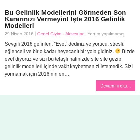
Bu Gelinlik Modellerini Görmeden Son
Kararınızı Vermeyin! İşte 2016 Gelinlik
Yemek
Modelleri
29 Nisan 2016
Genel
Giyim - Aksesuar
Yorum yapılmamış
Sevgili 2016 gelinleri, “Evet” dediniz ve yorucu, stresli,
eğlenceli ve bir o kadar heyecanlı bir yola gidiniz.
Bizde
evet diyoruz ve sizi bu telaşlı halinizde site site gezip
gelinlik modelleri içinde vakit kaybetmenizi istemedik. Sizi
yormamak için 2016’nin en…
Devamını oku...